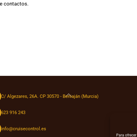
de contactos.
Back
C/ Algezares, 26A. CP 30570 - Beniaján (Murcia)
To
Top
623 916 243
info@cruisecontrol.es
Para ofrecer